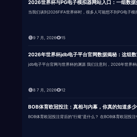
2026世界杯与PG电子模拟器网站入口：一组数
当我们谈到2026FIFA世界杯时，很多人可能想不到PG电子
9 7 月, 2026
15
2026年世界杯jdb电子平台官网数据揭秘：这组
jdb电子平台官网与世界杯的渊源 我们注意到，2026年世界杯
8 7 月, 2026
12
BOB体育欧冠投注：真相与内幕，你真的知道多少
BOB体育欧冠投注背后的“行规”是什么？ 在BOB体育欧冠投