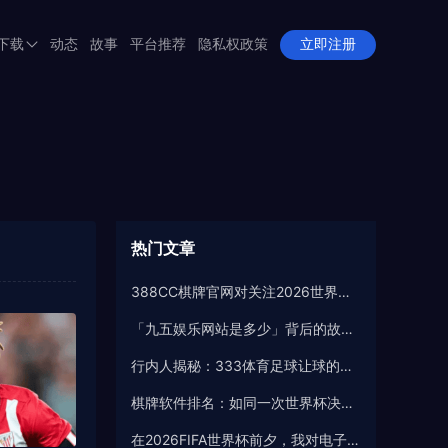
下载
动态
故事
平台推荐
隐私权政策
立即注册
APP下载
全站APP下载
热门文章
388CC棋牌官网对关注2026世界杯的华语受众是否值得关注？
「九五娱乐网站是多少」背后的故事，以及它与2026年世界杯的奇妙联系
行内人揭秘：333体育足球让球的真相与误区
棋牌软件排名：如同一次世界杯决赛般的较量
在2026FIFA世界杯前夕，我对电子游戏麻将胡了有了全新认识