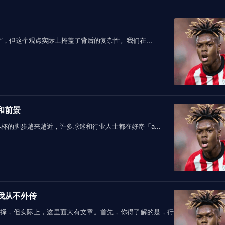
制”，但这个观点实际上掩盖了背后的复杂性。我们在...
和前景
界杯的脚步越来越近，许多球迷和行业人士都在好奇「a...
我从不外传
选择，但实际上，这里面大有文章。首先，你得了解的是，行