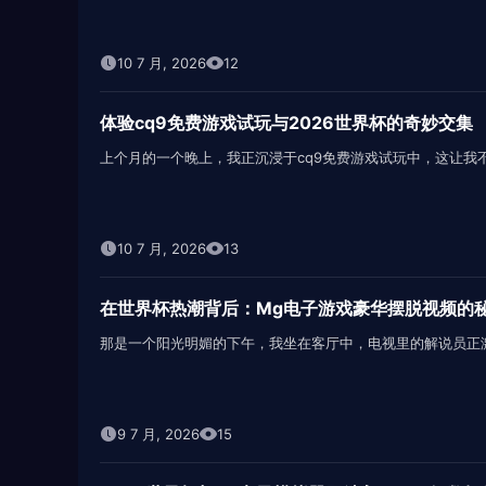
10 7 月, 2026
12
体验cq9免费游戏试玩与2026世界杯的奇妙交集
上个月的一个晚上，我正沉浸于cq9免费游戏试玩中，这让我不禁思
10 7 月, 2026
13
在世界杯热潮背后：Mg电子游戏豪华摆脱视频的
那是一个阳光明媚的下午，我坐在客厅中，电视里的解说员正激情洋
9 7 月, 2026
15