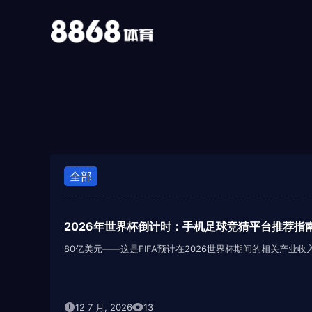
全部
2026年世界杯倒计时：手机足球竞猜平台推荐指
80亿美元——这是FIFA预计在2026世界杯期间的相关产业
12 7 月, 2026
13