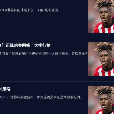
FA世界杯的球迷来说，了解”足彩外围...
澳门正规信誉网赌十大排行榜
？答案可能就在澳门正规信誉网赌十大排行榜中。策略选择不
种策略
2026世界杯的竞猜中，那么这篇文章正是为你准备的。...