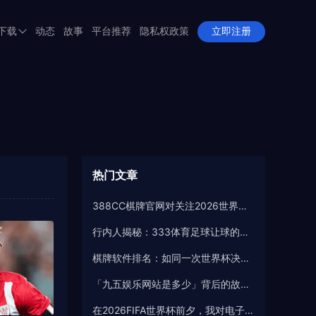
下载
动态
故事
平台推荐
隐私权政策
立即注册
APP下载
全站APP下载
热门文章
388CC棋牌官网对关注2026世界杯的华语受众是否值得关注？
行内人揭秘：333体育足球让球的真相与误区
棋牌软件排名：如同一次世界杯决赛般的较量
「九五娱乐网站是多少」背后的故事，以及它与2026年世界杯的奇妙联系
在2026FIFA世界杯前夕，我对电子游戏麻将胡了有了全新认识