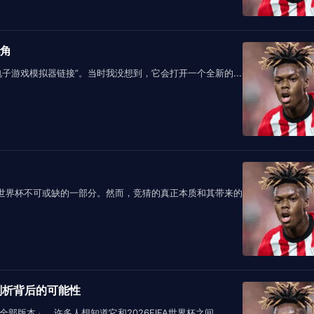
视角
子游戏模拟器链接”。当时我没想到，它会打开一个全新的...
世界杯不可或缺的一部分。然而，竞猜的真正本质和其带来的
剖析背后的可能性
版本」，许多人想知道它和2026FIFA世界杯之间...