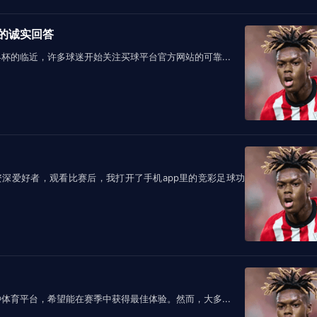
的诚实回答
界杯的临近，许多球迷开始关注买球平台官方网站的可靠...
深爱好者，观看比赛后，我打开了手机app里的竞彩足球功
种体育平台，希望能在赛季中获得最佳体验。然而，大多...