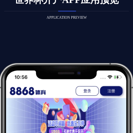
APPLICATION PREVIEW