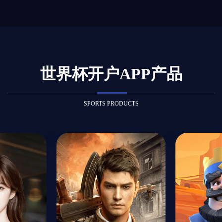
世界杯开户APP产品
SPORTS PRODUCTS