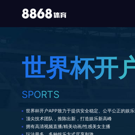
世界杯开户
SPORTS
世界杯开户APP致力于提供安全稳定、公平公正的娱乐
顶尖技术团队，推陈出新，打造娱乐新高峰
拥有高清视频直播/精美动画/性感美女主播
玩法最多，多种娱乐方式尽享刺激