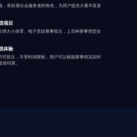
份额，承担着社会服务者的角色，为用户提供大量丰富多
戏项目
的全球大小体育、电子竞技赛事投注，上百种赛事类型全
戏体验
后仍可投注，不受时间限制，用户可以根据赛事情况实时
提前结算。