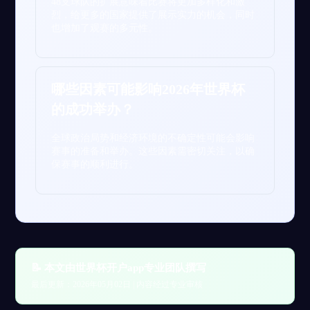
48支球队的扩展意味着比赛将更加多样化和激
烈，给更多的国家提供了展示实力的机会，同时
也增加了观赛的多元性。
哪些因素可能影响2026年世界杯
的成功举办？
全球政治局势和经济环境的不确定性可能会影响
赛事的准备和举办。这些因素需密切关注，以确
保赛事的顺利进行。
📝 本文由世界杯开户app专业团队撰写
最后更新：2026年05月02日 | 内容经过专业审核