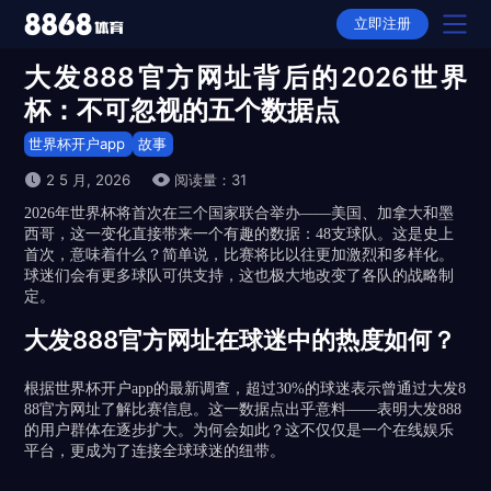
立即注册
大发888官方网址背后的2026世界
首页
杯：不可忽视的五个数据点
产品
世界杯开户app
故事
2 5 月, 2026
阅读量：31
选择
2026年世界杯将首次在三个国家联合举办——美国、加拿大和墨
西哥，这一变化直接带来一个有趣的数据：48支球队。这是史上
下载
首次，意味着什么？简单说，比赛将比以往更加激烈和多样化。
球迷们会有更多球队可供支持，这也极大地改变了各队的战略制
APP下载
动态
定。
全站APP下载
大发888官方网址在球迷中的热度如何？
故事
根据世界杯开户app的最新调查，超过30%的球迷表示曾通过大发8
平台推荐
88官方网址了解比赛信息。这一数据点出乎意料——表明大发888
的用户群体在逐步扩大。为何会如此？这不仅仅是一个在线娱乐
隐私权政策
平台，更成为了连接全球球迷的纽带。