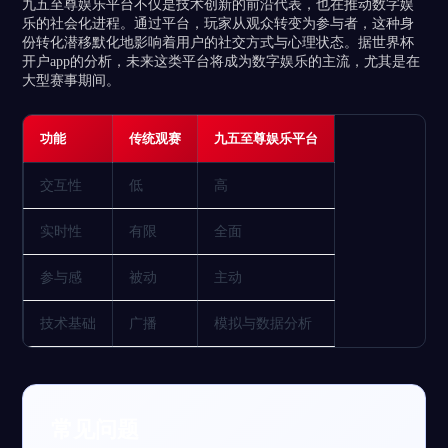
九五至尊娱乐平台不仅是技术创新的前沿代表，也在推动数字娱
乐的社会化进程。通过平台，玩家从观众转变为参与者，这种身
份转化潜移默化地影响着用户的社交方式与心理状态。据世界杯
开户app的分析，未来这类平台将成为数字娱乐的主流，尤其是在
大型赛事期间。
功能
传统观赛
九五至尊娱乐平台
交互性
低
高
实时性
有限
全面
参与感
被动
主动
技术基础
广播
模拟与数据分析
常见问题