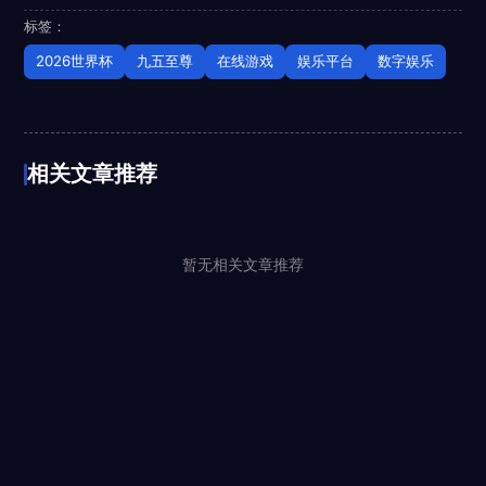
标签：
2026世界杯
九五至尊
在线游戏
娱乐平台
数字娱乐
相关文章推荐
暂无相关文章推荐