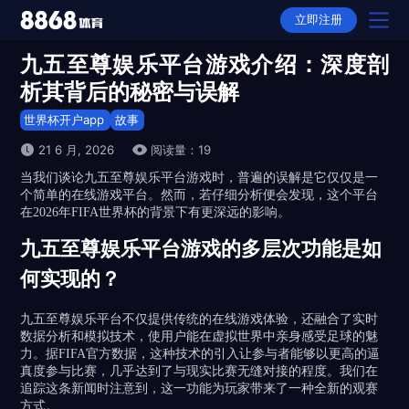
立即注册
九五至尊娱乐平台游戏介绍：深度剖
首页
析其背后的秘密与误解
产品
世界杯开户app
故事
21 6 月, 2026
阅读量：19
选择
当我们谈论九五至尊娱乐平台游戏时，普遍的误解是它仅仅是一
个简单的在线游戏平台。然而，若仔细分析便会发现，这个平台
下载
在2026年FIFA世界杯的背景下有更深远的影响。
APP下载
动态
九五至尊娱乐平台游戏的多层次功能是如
全站APP下载
何实现的？
故事
九五至尊娱乐平台不仅提供传统的在线游戏体验，还融合了实时
平台推荐
数据分析和模拟技术，使用户能在虚拟世界中亲身感受足球的魅
力。据FIFA官方数据，这种技术的引入让参与者能够以更高的逼
隐私权政策
真度参与比赛，几乎达到了与现实比赛无缝对接的程度。我们在
追踪这条新闻时注意到，这一功能为玩家带来了一种全新的观赛
方式。