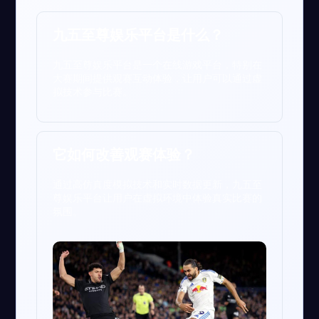
九五至尊娱乐平台是什么？
九五至尊娱乐平台是一个在线游戏平台，特别在
大赛期间提供观赛互动体验，让用户可以通过虚
拟技术参与比赛。
它如何改善观赛体验？
通过高仿真度模拟技术和实时数据更新，九五至
尊娱乐平台让用户在虚拟环境中体验真实比赛的
氛围。