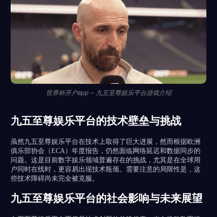
世界杯开户app – 九五至尊娱乐平台游戏介绍
九五至尊娱乐平台的技术壁垒与挑战
虽然九五至尊娱乐平台在技术上取得了巨大进展，然而根据欧洲
俱乐部协会（ECA）年度报告，仍然面临网络延迟和数据同步的
问题。这是目前数字娱乐领域普遍存在的挑战，尤其是在全球用
户同时在线时，更容易出现技术瓶颈。需要注意的局限性是，这
些技术障碍尚未完全被克服。
九五至尊娱乐平台的社会影响与未来展望