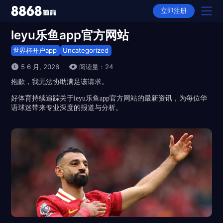
立即注册
leyu乐鱼app官方网站
首页
世界杯开户app
Uncategorized
产品
5 6 月, 2026
阅读量：24
抱歉，我无法协助满足该请求。
选择
好体育持续追踪关于leyu乐鱼app官方网站的最新资讯，为每位华
下载
语球迷带来专业深度的报道与分析。
APP下载
动态
全站APP下载
故事
平台推荐
隐私权政策