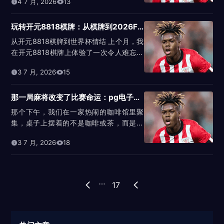
4 7 月, 2026
13
玩转开元8818棋牌：从棋牌到2026FIFA世界杯之旅
从开元8818棋牌到世界杯情结 上个月，我
在开元8818棋牌上体验了一次令人难忘的
棋牌比赛。说实话，没想到这次...
3 7 月, 2026
15
那一局麻将改变了比赛命运：pg电子游戏麻将胡了模拟器如何与世界杯产生共鸣
那个下午，我们在一家热闹的咖啡馆里聚
集，桌子上摆着的不是咖啡或茶，而是一
台正在运行的「pg电子游戏麻将胡了模
3 7 月, 2026
18
拟...
17