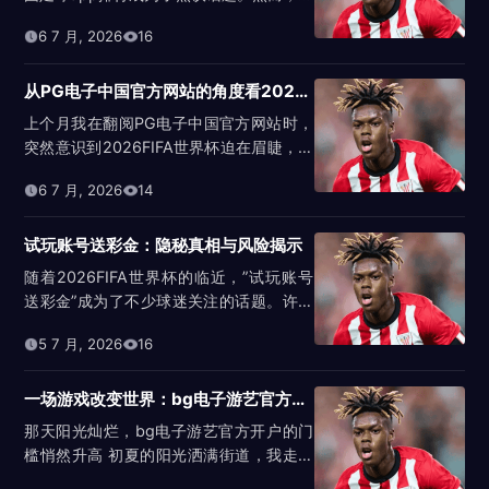
些排行真的能反映出真实情况...
6 7 月, 2026
16
从PG电子中国官方网站的角度看2026FIFA世界杯的机遇与挑战
上个月我在翻阅PG电子中国官方网站时，
突然意识到2026FIFA世界杯迫在眉睫，它
不仅是赛事本身的盛宴，也是信...
6 7 月, 2026
14
试玩账号送彩金：隐秘真相与风险揭示
随着2026FIFA世界杯的临近，”试玩账号
送彩金”成为了不少球迷关注的话题。许多
人将...
5 7 月, 2026
16
一场游戏改变世界：bg电子游艺官方开户的奇妙之旅
那天阳光灿烂，bg电子游艺官方开户的门
槛悄然升高 初夏的阳光洒满街道，我走进
了一家热闹的咖啡馆——这里是我习惯...