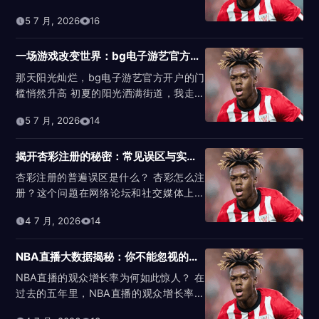
人将...
5 7 月, 2026
16
一场游戏改变世界：bg电子游艺官方开户的奇妙之旅
那天阳光灿烂，bg电子游艺官方开户的门
槛悄然升高 初夏的阳光洒满街道，我走进
了一家热闹的咖啡馆——这里是我习惯...
5 7 月, 2026
14
揭开杏彩注册的秘密：常见误区与实际操作指南
杏彩注册的普遍误区是什么？ 杏彩怎么注
册？这个问题在网络论坛和社交媒体上被
反复提及。然而，很多人对其注册过程存...
4 7 月, 2026
14
NBA直播大数据揭秘：你不能忽视的三个关键数字
NBA直播的观众增长率为何如此惊人？ 在
过去的五年里，NBA直播的观众增长率达
到了惊人的15%。你可能会问，这...