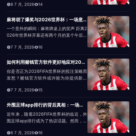
8 7 月, 2026
14
麻将胡了爆奖与2026世界杯：一场意外的赛道交汇
一个意外的瞬间：麻将牌桌上的笑声 距离2
026年世界杯开幕还有两个月的某个午后，
我在上海的一家咖啡馆里，耳边不...
7 7 月, 2026
16
如何利用赌钱官方软件更好地应对2026世界杯
你是否正为2026FIFA世界杯的投注策略而
发愁？赌钱官方软件或许能为你提供新的
思路。本文将为你介绍几个实用的...
7 7 月, 2026
15
外围足球app排行的背后真相：一场数据与信任的较量
近年来，随着2026FIFA世界杯的临近，外
围足球app排行成为了热议话题。然而，这
些排行真的能反映出真实情况...
6 7 月, 2026
16