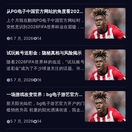
从PG电子中国官方网站的角度看2026FIFA世界杯的机遇与挑战
上个月我在翻阅PG电子中国官方网站时，
突然意识到2026FIFA世界杯迫在眉睫，它
不仅是赛事本身的盛宴，也是信...
6 7 月, 2026
14
试玩账号送彩金：隐秘真相与风险揭示
随着2026FIFA世界杯的临近，”试玩账号
送彩金”成为了不少球迷关注的话题。许多
人将...
5 7 月, 2026
16
一场游戏改变世界：bg电子游艺官方开户的奇妙之旅
那天阳光灿烂，bg电子游艺官方开户的门
槛悄然升高 初夏的阳光洒满街道，我走进
了一家热闹的咖啡馆——这里是我习惯...
5 7 月, 2026
14