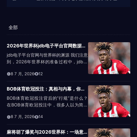
全部
2026年世界杯jdb电子平台官网数据揭秘：这组数字引发热议
jdb电子平台官网与世界杯的渊源 我们注意
到，2026年世界杯的准备过程中，jdb电
子平台官网已经成为热议焦点...
8 7 月, 2026
12
BOB体育欧冠投注：真相与内幕，你真的知道多少？
BOB体育欧冠投注背后的“行规”是什么？
在BOB体育欧冠投注中，很多人以为简单
的胜负竞猜就能一夜致富。但实际...
8 7 月, 2026
14
麻将胡了爆奖与2026世界杯：一场意外的赛道交汇