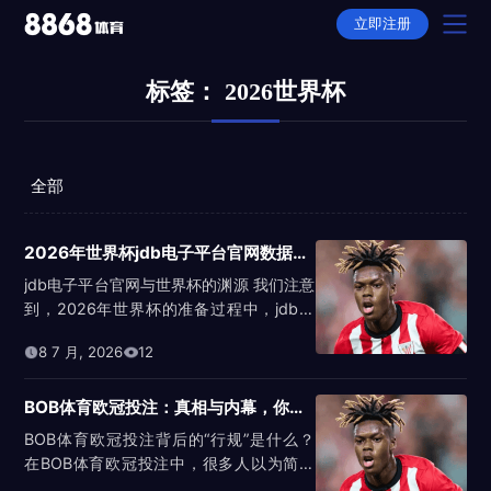
立即注册
首页
标签：
2026世界杯
产品
全部
选择
下载
2026年世界杯jdb电子平台官网数据揭秘：这组数字引发热议
APP下载
jdb电子平台官网与世界杯的渊源 我们注意
动态
到，2026年世界杯的准备过程中，jdb电
全站APP下载
子平台官网已经成为热议焦点...
故事
8 7 月, 2026
12
平台推荐
BOB体育欧冠投注：真相与内幕，你真的知道多少？
BOB体育欧冠投注背后的“行规”是什么？
隐私权政策
在BOB体育欧冠投注中，很多人以为简单
的胜负竞猜就能一夜致富。但实际...