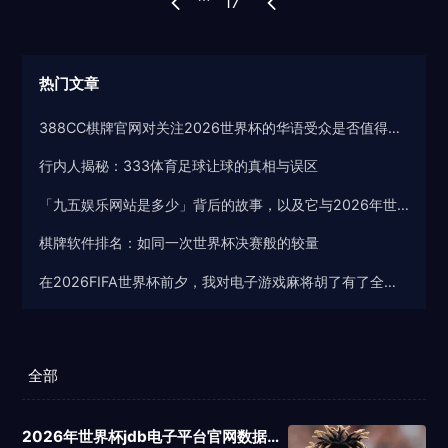
17
热门文章
388CC棋牌官网对关注2026世界杯的华语受众是否值得关注？
行内人揭秘：333体育足球让球的真相与误区
「九五娱乐网站是多少」背后的故事，以及它与2026年世界杯的奇妙联系
棋牌软件排名：如同一次世界杯决赛般的较量
在2026FIFA世界杯前夕，我对电子游戏麻将胡了有了全新认识
全部
2026年世界杯jdb电子平台官网数据揭秘：这组数字引发热议