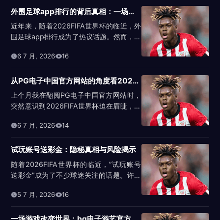
外围足球app排行的背后真相：一场数据与信任的较量
近年来，随着2026FIFA世界杯的临近，外
围足球app排行成为了热议话题。然而，这
些排行真的能反映出真实情况...
6 7 月, 2026
16
从PG电子中国官方网站的角度看2026FIFA世界杯的机遇与挑战
上个月我在翻阅PG电子中国官方网站时，
突然意识到2026FIFA世界杯迫在眉睫，它
不仅是赛事本身的盛宴，也是信...
6 7 月, 2026
14
试玩账号送彩金：隐秘真相与风险揭示
随着2026FIFA世界杯的临近，”试玩账号
送彩金”成为了不少球迷关注的话题。许多
人将...
5 7 月, 2026
16
一场游戏改变世界：bg电子游艺官方开户的奇妙之旅