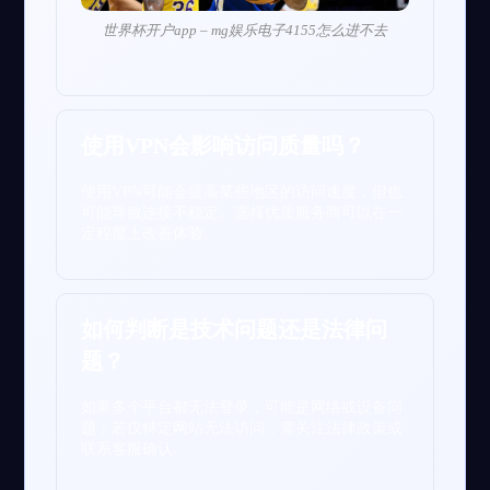
世界杯开户app – mg娱乐电子4155怎么进不去
使用VPN会影响访问质量吗？
使用VPN可能会提高某些地区的访问速度，但也
可能导致连接不稳定。选择优质服务商可以在一
定程度上改善体验。
如何判断是技术问题还是法律问
题？
如果多个平台都无法登录，可能是网络或设备问
题；若仅特定网站无法访问，需关注法律政策或
联系客服确认。