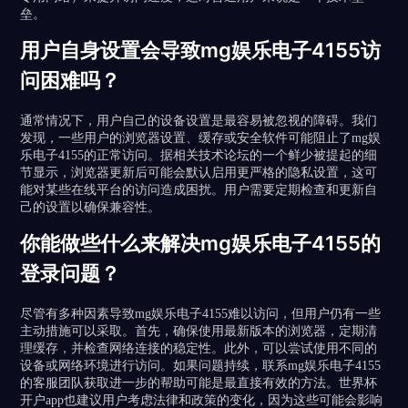
垒。
用户自身设置会导致mg娱乐电子4155访
问困难吗？
通常情况下，用户自己的设备设置是最容易被忽视的障碍。我们
发现，一些用户的浏览器设置、缓存或安全软件可能阻止了mg娱
乐电子4155的正常访问。据相关技术论坛的一个鲜少被提起的细
节显示，浏览器更新后可能会默认启用更严格的隐私设置，这可
能对某些在线平台的访问造成困扰。用户需要定期检查和更新自
己的设置以确保兼容性。
你能做些什么来解决mg娱乐电子4155的
登录问题？
尽管有多种因素导致mg娱乐电子4155难以访问，但用户仍有一些
主动措施可以采取。首先，确保使用最新版本的浏览器，定期清
理缓存，并检查网络连接的稳定性。此外，可以尝试使用不同的
设备或网络环境进行访问。如果问题持续，联系mg娱乐电子4155
的客服团队获取进一步的帮助可能是最直接有效的方法。世界杯
开户app也建议用户考虑法律和政策的变化，因为这些可能会影响