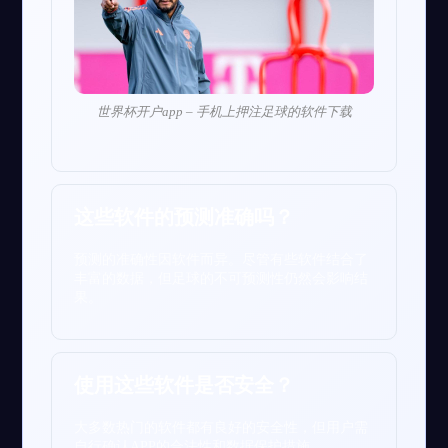
世界杯开户app – 手机上押注足球的软件下载
这些软件的预测准确吗？
预测的准确性因软件而异。尽管有些软件结合了
丰富的数据，但足球的不可预测性仍然会影响结
果。
使用这些软件是否安全？
大多数热门的软件都有良好的安全性，但用户需
自行确认APP的合法性和数据保护措施。