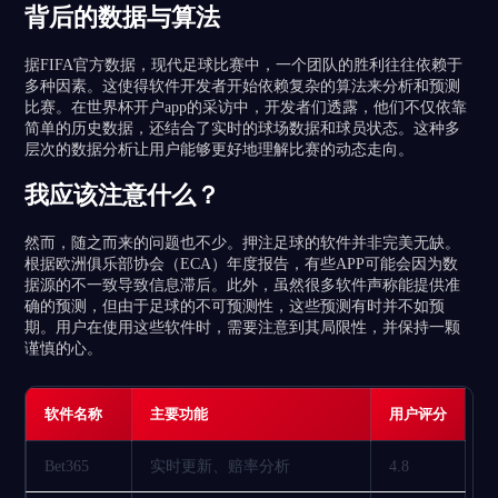
背后的数据与算法
据FIFA官方数据，现代足球比赛中，一个团队的胜利往往依赖于
多种因素。这使得软件开发者开始依赖复杂的算法来分析和预测
比赛。在世界杯开户app的采访中，开发者们透露，他们不仅依靠
简单的历史数据，还结合了实时的球场数据和球员状态。这种多
层次的数据分析让用户能够更好地理解比赛的动态走向。
我应该注意什么？
然而，随之而来的问题也不少。押注足球的软件并非完美无缺。
根据欧洲俱乐部协会（ECA）年度报告，有些APP可能会因为数
据源的不一致导致信息滞后。此外，虽然很多软件声称能提供准
确的预测，但由于足球的不可预测性，这些预测有时并不如预
期。用户在使用这些软件时，需要注意到其局限性，并保持一颗
谨慎的心。
软件名称
主要功能
用户评分
Bet365
实时更新、赔率分析
4.8