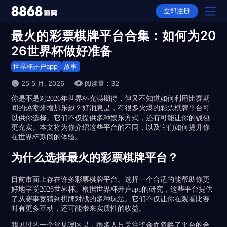
立即注册
最火的彩票棋牌平台合集：如何为20
首页
26世界杯做好准备
产品
世界杯开户app
故事
25 5 月, 2026
阅读量：32
选择
你是不是对2026年世界杯充满期待，但又不知道如何利用比赛期
间的热潮来增加乐趣？好消息是，有很多火爆的彩票棋牌平台可
下载
以供你选择。它们不仅提供多种娱乐方式，还有可能让你的钱包
更充实。本文将为你介绍这些平台的不同，以及它们如何提升你
APP下载
动态
在世界杯期间的体验。
全站APP下载
为什么选择最火的彩票棋牌平台？
故事
目前市面上存在许多彩票棋牌平台。选择一个合适的能帮助你更
平台推荐
好地享受2026世界杯。根据世界杯开户app的研究，这些平台提供
了从赛事竞猜到棋牌对战的多种玩法。它们不仅让你在观看比赛
隐私权政策
时有更多互动，还可能带来实质性的收益。
我见过的一个常见误区是，很多人只关注奖金而忽略了平台的合