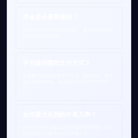
奖金是否需要缴税？
这取决于你所在的国家或地区。最好咨询当地的
税务法律或专业顾问。
平台提供哪些支付方式？
大多数平台支持多种支付方式，如信用卡、电子
钱包和银行转账。选择最方便你的支付方式即
可。
如何最大化我的中奖几率？
利用平台提供的数据分析功能和专家预测，制定
合理的投注策略可以提高中奖几率。