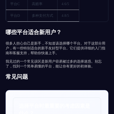
平台C
高赔率
4.6/5
平台D
多种支付方式
4.8/5
哪些平台适合新用户？
很多人担心自己是新手，不知道该选择哪个平台。对于这部分用
户，有一些特别适合的新手友好型平台。它们提供详细的入门指
南和客服支持，帮助你快速上手。
我见过的一个常见误区是新用户容易被过多的选择迷惑。别忘
了，找到一个简单易懂的平台，能让你有更好的初体验。
常见问题
选择平台时最重要的考虑因素是
什么？